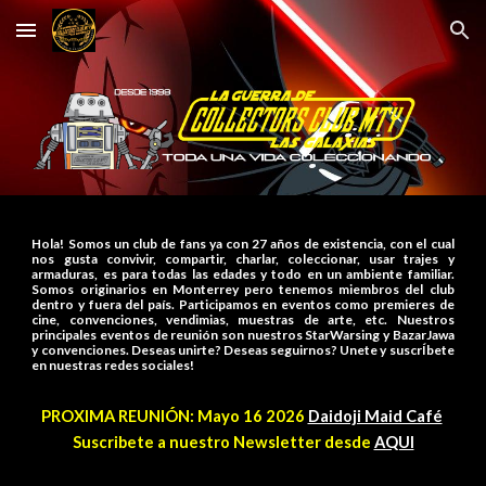
Skip to main content
Skip to navigation
Hola! Somos un club de fans ya con 27 años de existencia, con el cual
nos gusta convivir, compartir, charlar, coleccionar, usar trajes y
armaduras, es para todas las edades y todo en un ambiente familiar.
Somos originarios en Monterrey pero tenemos miembros del club
dentro y fuera del país. Participamos en eventos como premieres de
cine, convenciones, vendimias, muestras de arte, etc. Nuestros
principales eventos de reunión son nuestros StarWarsing y BazarJawa
y convenciones. Deseas unirte? Deseas seguirnos? Unete y suscrÍbete
en nuestras redes sociales!
PROXIMA REUNIÓN: Mayo 16 2026
Daidoji Maid Café
Suscribete a nuestro Newsletter desde
AQUI